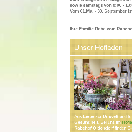
sowie
samstags von 8:00 - 13:
Vom 01.Mai - 30. September is
Ihre Familie Rabe vom Rabeho
Unser Hofladen
Aus
Liebe
zur
Umwelt
und für
Gesundheit
. Bei uns im
Hofl
Rabehof Oldendorf
finden Si