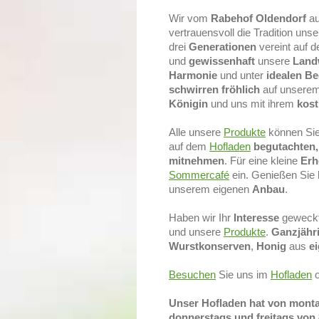
Wir vom
Rabehof Oldendorf
a
vertrauensvoll die Tradition uns
drei
Generationen
vereint auf 
und
gewissenhaft
unsere
Landw
Harmonie
und unter
idealen B
schwirren fröhlich
auf unserem
Königin
und uns mit ihrem
kos
Alle unsere
Produkte
können Sie
auf dem
Hofladen
begutachten,
mitnehmen
. Für eine kleine
Erh
Sommercafé
ein. Genießen Sie
unserem eigenen
Anbau
.
Haben wir Ihr
Interesse
geweckt
und unsere
Produkte
.
Ganzjähr
Wurstkonserven
,
Honig
aus
e
Besuchen
Sie uns im
Hofladen
o
Unser Hofladen hat von mont
donnerstags und freitags von 8