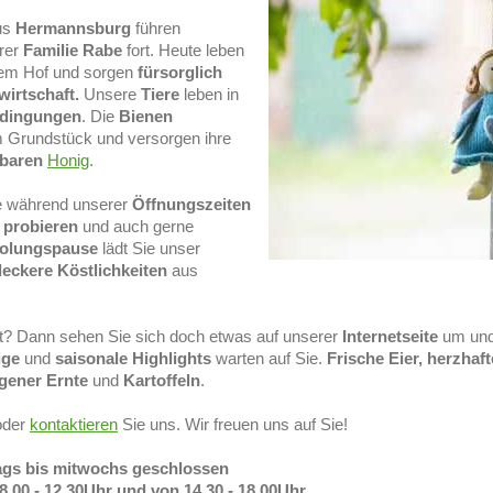
us
Hermannsburg
führen
erer
Familie Rabe
fort. Heute leben
dem Hof und sorgen
fürsorglich
irtschaft.
Unsere
Tiere
leben in
edingungen
. Die
Bienen
 Grundstück und versorgen ihre
tbaren
Honig
.
 während unserer
Öffnungszeiten
 probieren
und auch gerne
olungspause
lädt Sie unser
leckere Köstlichkeiten
aus
? Dann sehen Sie sich doch etwas auf unserer
Internetseite
um und
ige
und
saisonale
Highlights
warten auf Sie.
Frische Eier, herzhaf
igener
Ernte
und
Kartoffeln
.
der
kontaktieren
Sie uns. Wir freuen uns auf Sie!
ags bis mitwochs geschlossen
.00 - 12.30Uhr und von 14.30 - 18.00Uhr,