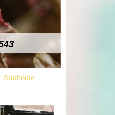
 543
r Südheide