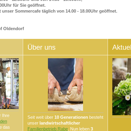
00Uhr für Sie geöffnet.
t unser Sommercafe täglich von 14.00 - 18.00Uhr geöffnet.
f Oldendorf
Über uns
Aktuel
 Ihre
Seit weit über
10 Generationen
besteht
aden
unser
landwirtschaftlicher
e das
Familienbetrieb Rabe
. Nun leben
3